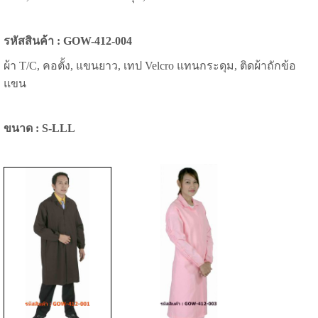
รหัสสินค้า : GOW-412-004
ผ้า T/C, คอตั้ง, แขนยาว, เทป Velcro แทนกระดุม, ติดผ้าถักข้อ
แขน
ขนาด : S-LLL