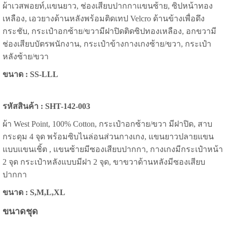
ผ้าเวสพอยท์,แขนยาว, ช่องเสียบปากกาแขนซ้าย, ซิปหน้าทอง
เหลือง, เอวยางด้านหลังพร้อมติดเทป Velcro ด้านข้างเพื่อดึง
กระชับ, กระเป๋าอกซ้าย/ขวามีฝาปิดติดซิปทองเหลือง, อกขวามี
ช่องเสียบบัตรพนักงาน, กระเป๋าข้างกางเกงซ้าย/ขวา, กระเป๋า
หลังซ้าย/ขวา
ขนาด : SS-LLL
รหัสสินค้า : SHT-142-003
ผ้า West Point, 100% Cotton, กระเป๋าอกซ้าย/ขวา มีฝาปิด, สาบ
กระดุม 4 จุด พร้อมซิบไนล่อนส่วนกางเกง, แขนยาวปลายแขน
แบบแขนเชิ้ต , แขนซ้ายมีซองเสียบปากกา, กางเกงมีกระเป๋าหน้า
2 จุด กระเป๋าหลังแบบมีฝา 2 จุด, ขาขวาด้านหลังมีซองเสียบ
ปากกา
ขนาด : S,M,L,XL
ขนาดชุด